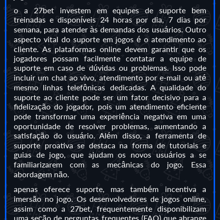
o a 27bet investem em equipes de suporte bem
treinadas e disponíveis 24 horas por dia, 7 dias por
semana, para atender às demandas dos usuários. Outro
aspecto vital do suporte em jogos é o atendimento ao
cliente. As plataformas online devem garantir que os
jogadores possam facilmente contatar a equipe de
suporte em caso de dúvidas ou problemas. Isso pode
incluir um chat ao vivo, atendimento por e-mail ou até
mesmo linhas telefônicas dedicadas. A qualidade do
suporte ao cliente pode ser um fator decisivo para a
fidelização do jogador, pois um atendimento eficiente
pode transformar uma experiência negativa em uma
oportunidade de resolver problemas, aumentando a
satisfação do usuário. Além disso, a ferramenta de
suporte proativa se destaca na forma de tutoriais e
guias de jogo, que ajudam os novos usuários a se
familiarizarem com as mecânicas do jogo. Essa
abordagem não.
apenas oferece suporte, mas também incentiva a
imersão no jogo. Os desenvolvedores de jogos online,
assim como a 27bet, frequentemente disponibilizam
uma seção de perguntas frequentes (FAQ) que abrange